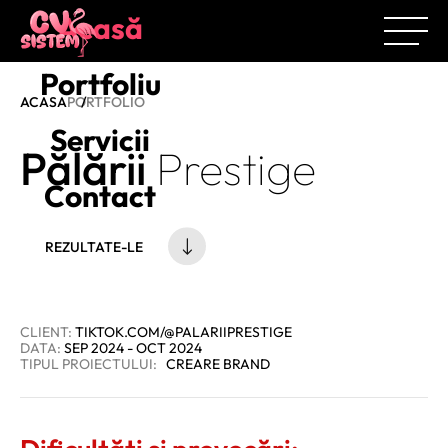
Acasă
Portfoliu
ACASA
PORTFOLIO
Servicii
Pălării
Prestige
Contact
REZULTATE-LE
CLIENT:
TIKTOK.COM/@PALARIIPRESTIGE
DATA:
SEP 2024 - OCT 2024
TIPUL PROIECTULUI:
CREARE BRAND