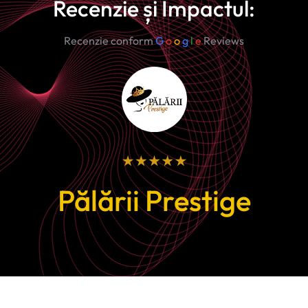
Recenzie și Impactul:
Recenzie conform
G
o
o
g
l
e
Reviews
Pălării Prestige