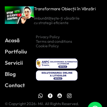
Transformare Obiecții în Vânzări
Îmbunătățește-ți vânzările
cu strategii eficiente
Privacy Policy
Acasă
Terms and conditions
Cookie Policy
Portfoliu
Servicii
Blog
Contact
© Copyright 2026- Mil. All Rights Reserved.