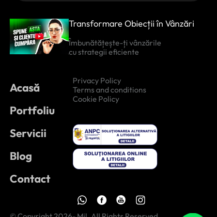
Transformare Obiecții în Vânzări
Îmbunătățește-ți vânzările
cu strategii eficiente
Privacy Policy
Acasă
Terms and conditions
Cookie Policy
Portfoliu
Servicii
Blog
Contact
© Copyright 2026- Mil. All Rights Reserved.