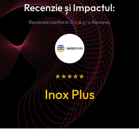
Recenzie și Impactul:
Recenzie conform
G
o
o
g
l
e
Reviews
Inox Plus